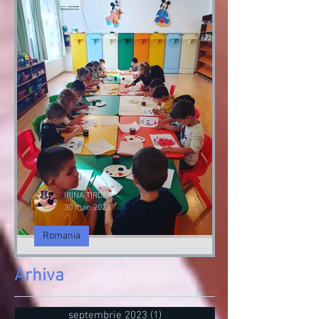
Romania participa la ‘Salonul
de Mobila Milano 2023 | IRIS
TV | Irina Tirdea
Romania participa la Salonul de Mobila
Milano 2023
IRINA TIRDEA
30 mar. 2023
Romania
Talente Romanesti in Italia
Arhiva