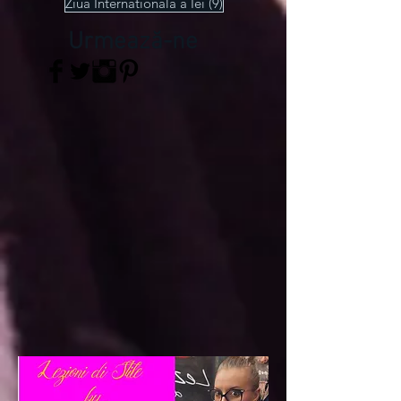
1 postare
Salonul de Mobila Milano 2023
(1)
1 postare
Talente Romanesti in Italia
(1)
9 postări
Ziua Internationala a Iei
(9)
Urmează-ne