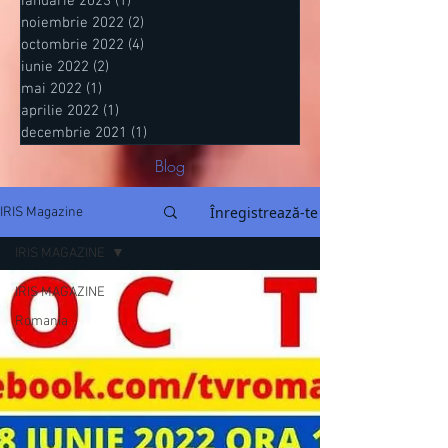
ianuarie 2023
(1)
1 postare
noiembrie 2022
(2)
2 postări
octombrie 2022
(4)
4 postări
iunie 2022
(2)
2 postări
mai 2022
(1)
1 postare
aprilie 2022
(1)
1 postare
decembrie 2021
(1)
1 postare
Blog
Înregistrează-te
IRIS Magazine
IRIS MAGAZINE
IRIS MAGAZINE
Romania