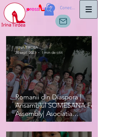
Conectează-te
IRINA TIRDEA
20 sept. 2023
1 min de citit
Romanii din Diaspora |
Ansamblul SOMESANA Folk
Assembly| Asociatia
Romanilor IRIS Italia|