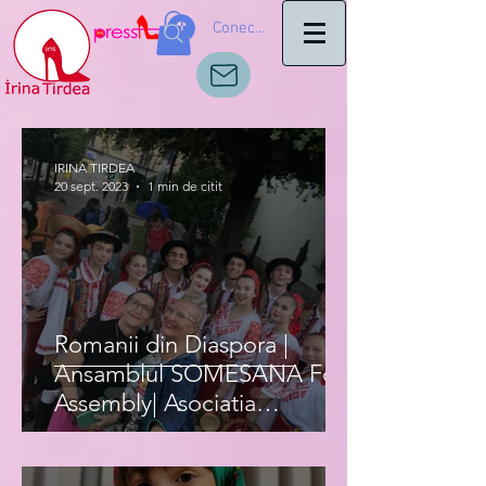
Conectează-te
IRINA TIRDEA
20 sept. 2023
1 min de citit
Romanii din Diaspora |
Ansamblul SOMESANA Folk
Assembly| Asociatia
Romanilor IRIS Italia|