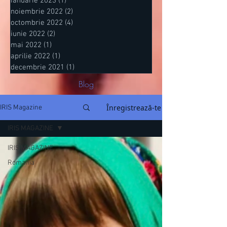
ianuarie 2023
(1)
1 postare
noiembrie 2022
(2)
2 postări
octombrie 2022
(4)
4 postări
iunie 2022
(2)
2 postări
mai 2022
(1)
1 postare
aprilie 2022
(1)
1 postare
decembrie 2021
(1)
1 postare
Blog
Înregistrează-te
IRIS Magazine
IRIS MAGAZINE
IRIS MAGAZINE
Romania