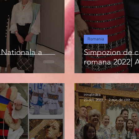
Romania
 Nationala a
Simpozion de cu
romana 2022| As
irinatirdea
23 oct. 2022
2 min de citit