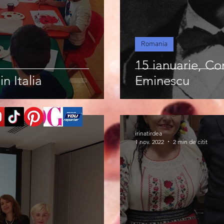
Romania
15 ianuarie, C
n Italia
Eminescu
irinatirdea
1 nov. 2022
2 min de citit