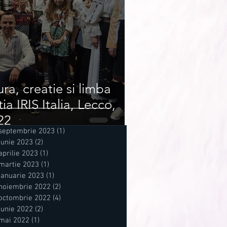
ura, creatie si limba
a IRIS Italia, Lecco,
22
septembrie 2023
(1)
1 postare
iunie 2023
(2)
2 postări
aprilie 2023
(1)
1 postare
martie 2023
(1)
1 postare
ianuarie 2023
(1)
1 postare
noiembrie 2022
(2)
2 postări
octombrie 2022
(4)
4 postări
iunie 2022
(2)
2 postări
mai 2022
(1)
1 postare