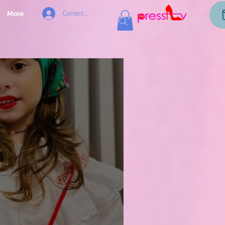
Conectează-te
More
og