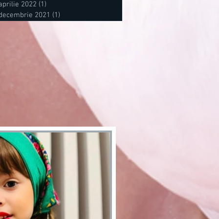
aprilie 2022
(1)
1 postare
decembrie 2021
(1)
1 postare
stări
tări
stare