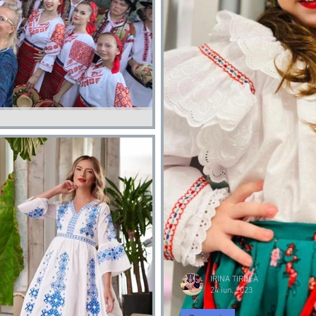
l SOMESANA Folk Assembly| Asociatia
SANA Folk Assembly| Asociatia Romanilor IRIS
IRINA TIRDEA
24 iun. 2023