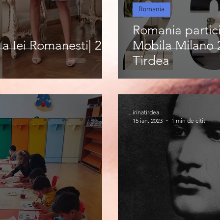
Romania
Romania partici
 a Iei Romanesti| 24
Mobila Milano 20
Tirdea
irinatirdea
15 ian. 2023
1 min de citit