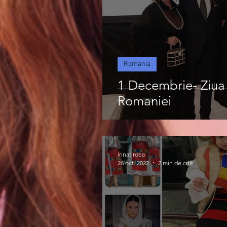
Romania
1 Decembrie- Ziua
Romaniei
irinatirdea
26 oct. 2022
2 min de citit