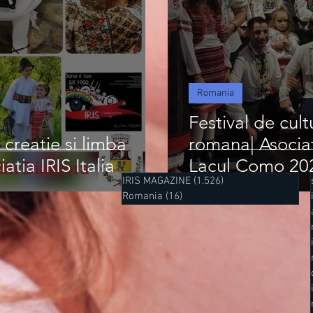
Romania
Festival de cult
 creatie si limba
romana| Asociati
tia IRIS Italia
Lacul Como 20
IRIS MAGAZINE
(1.526)
1.526 postări
Romania
(16)
16 postări