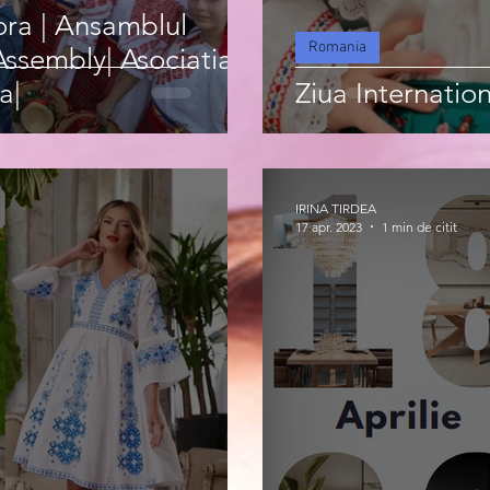
ora | Ansamblul
Romania
sembly| Asociatia
a|
Ziua Internation
IRINA TIRDEA
17 apr. 2023
1 min de citit