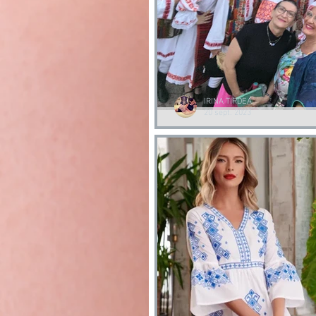
IRINA TIRDEA
20 sept. 2023
Romanii din Diaspora | Ansamblu
Romanilor IRIS Italia|
Romanii din Diaspora | Ansamblul SOME
Italia|