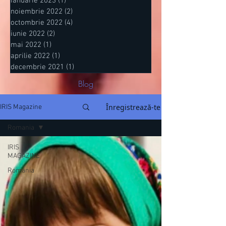
ianuarie 2023
(1)
1 postare
noiembrie 2022
(2)
2 postări
octombrie 2022
(4)
4 postări
iunie 2022
(2)
2 postări
mai 2022
(1)
1 postare
aprilie 2022
(1)
1 postare
decembrie 2021
(1)
1 postare
Blog
Înregistrează-te
IRIS Magazine
Romania
IRIS
MAGAZINE
Romania