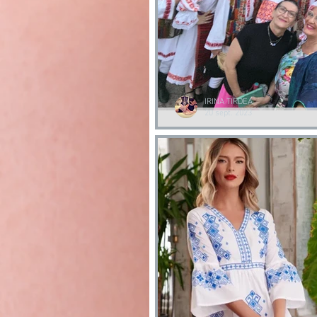
IRINA TIRDEA
20 sept. 2023
Romanii din Diaspora | Ansamblu
Romanilor IRIS Italia|
Romanii din Diaspora | Ansamblul SOME
Italia|