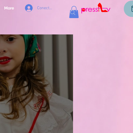
Conectează-te
More
og