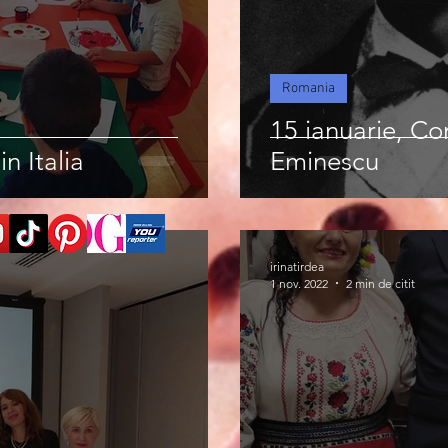
Romania
15 ianuarie, C
n Italia
Eminescu
irinatirdea
1 nov. 2022
2 min de citit