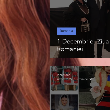
Romania
1 Decembrie- Ziua
Romaniei
irinatirdea
26 oct. 2022
2 min de citit