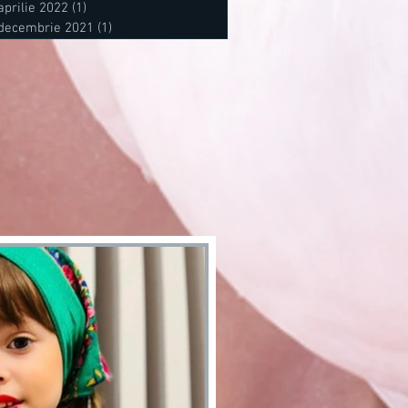
aprilie 2022
(1)
1 postare
decembrie 2021
(1)
1 postare
stări
tări
stare