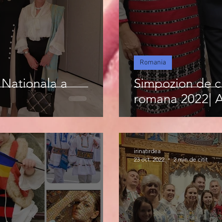
Romania
 Nationala a
Simpozion de cu
romana 2022| As
irinatirdea
23 oct. 2022
2 min de citit