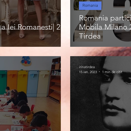
Romania
Romania partici
 a Iei Romanesti| 24
Mobila Milano 20
Tirdea
irinatirdea
15 ian. 2023
1 min de citit