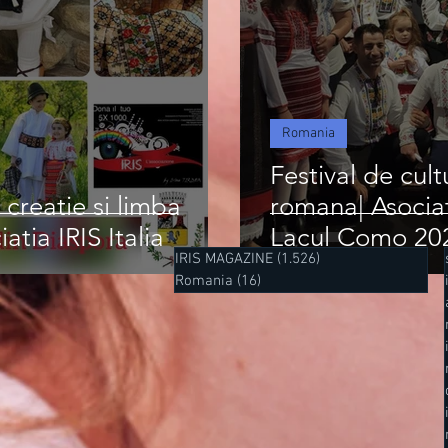
Romania
Festival de cult
 creatie si limba
romana| Asociati
tia IRIS Italia
Lacul Como 20
IRIS MAGAZINE
(1.526)
1.526 postări
Romania
(16)
16 postări