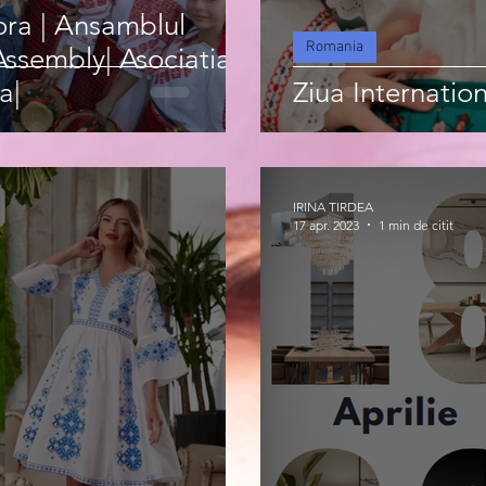
ora | Ansamblul
Romania
sembly| Asociatia
a|
Ziua Internation
IRINA TIRDEA
17 apr. 2023
1 min de citit