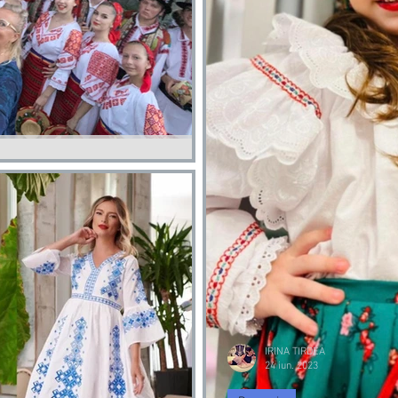
l SOMESANA Folk Assembly| Asociatia
SANA Folk Assembly| Asociatia Romanilor IRIS
IRINA TIRDEA
24 iun. 2023