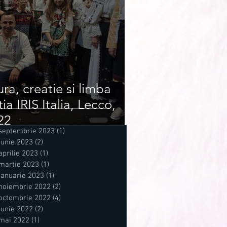
ura, creatie si limba
a IRIS Italia, Lecco,
22
septembrie 2023
(1)
1 postare
iunie 2023
(2)
2 postări
aprilie 2023
(1)
1 postare
martie 2023
(1)
1 postare
ianuarie 2023
(1)
1 postare
noiembrie 2022
(2)
2 postări
octombrie 2022
(4)
4 postări
iunie 2022
(2)
2 postări
mai 2022
(1)
1 postare