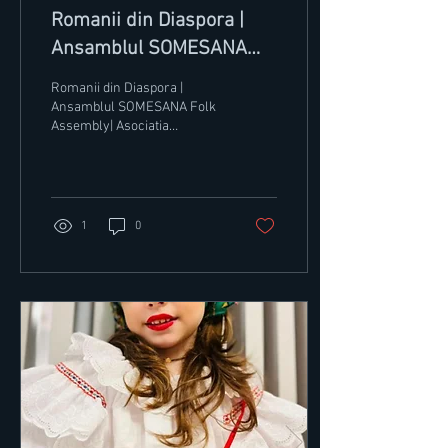
Romanii din Diaspora |
Ansamblul SOMESANA
Folk Assembly| Asociatia
Romanii din Diaspora |
Romanilor IRIS Italia|
Ansamblul SOMESANA Folk
Assembly| Asociatia
Romanilor IRIS Italia|
1
0