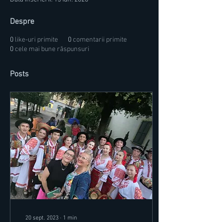
Despre
0
like-uri primite
0
comentarii primite
0
cele mai bune răspunsuri
Posts
20 sept. 2023
∙
1
min