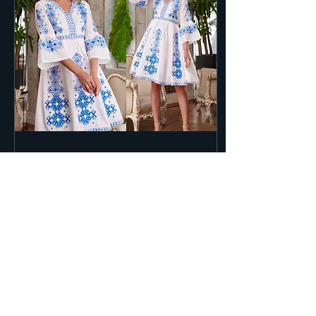
24 iun. 2023
∙
1
min
Ziua Internationala a Iei
Romanesti| 24 iunie
24 iunie| Ziua Internationala a
Iei Romanesti