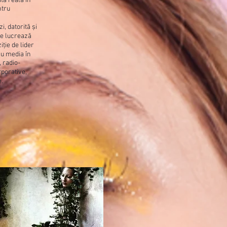
tă reală în
ntru
i, datorită și
re lucrează
iție de lider
cu media în
, radio-
orporative,
e.