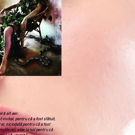
iră alt aer.
 invitat, pentru că a fost sfătuit,
rat, niciodată pentru că a fost
multe ori, vine la noi pentru că