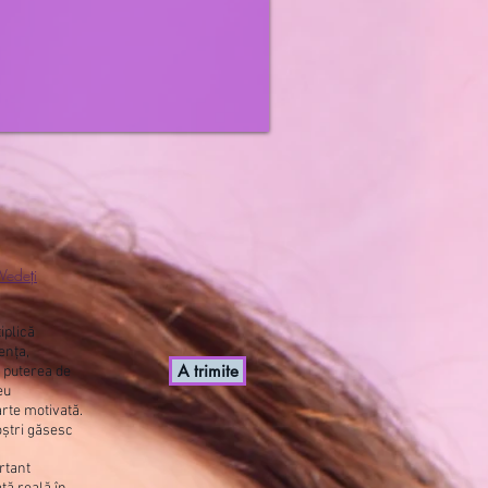
Vedeți
iplică
ența,
A trimite
i puterea de
eu
arte motivată.
oștri găsesc
rtant