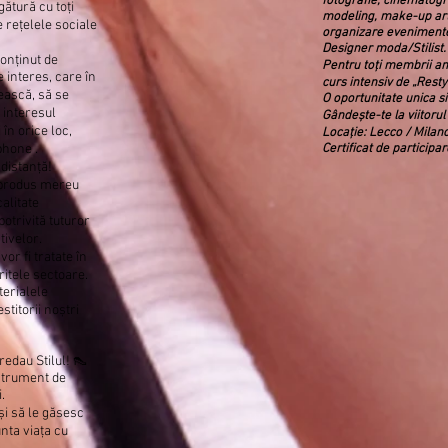
fotografie, cinematogr
gătură cu toți
modeling, make-up artis
e rețelele sociale
organizare evenimente
Designer moda/Stilist.
conținut de
Pentru toți membrii am
e interes, care în
curs intensiv de „Rest
ească, să se
O oportunitate unica si
 interesul
Gândește-te la viitorul
 în orice loc,
Locație: Lecco / Milano
phone .
Certificat de particip
 distanță!
n produs mereu
calitate
potrivită tuturor
ctivelor.
or fi tratate în
ritele sectoare.
terialele
stitorii noștri
redau Stilul! 👠
strument de
.
și să le găsesc
nta viața cu