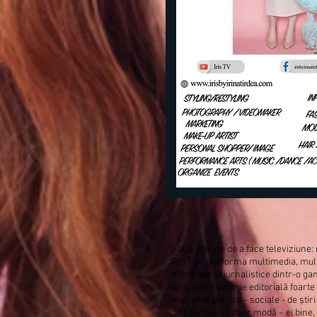
O altă viziune de a face televiziune
IRIS TV - platforma multimedia, mult
informațiilor jurnalistice dintr-o g
sectoare, cu o linie editorială foarte
amprente politice - sociale - de știr
„Stil. lecții – nu doar modă – ei bine, 