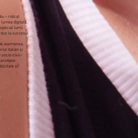
u – ridicat
 lumea digitală,
 special lumii
 dus la succesul
 de asemenea,
riul italian și
 socio-civic-
i animale.
licitate și