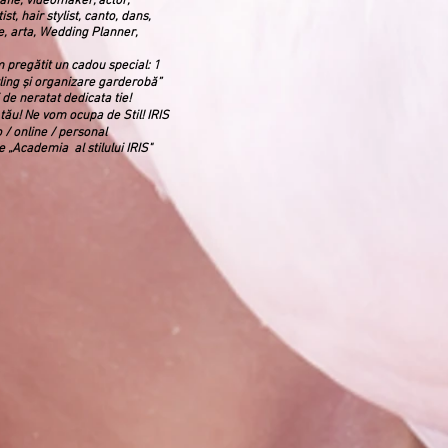
afie, videomaker, actor,
t, hair stylist, canto, dans,
, arta, Wedding Planner,
 pregătit un cadou special: 1
yling și organizare garderobă”
 de neratat dedicata tie!
 tău! Ne vom ocupa de Stil! IRIS
 / online / personal
are „Academia
al stilului IRIS"