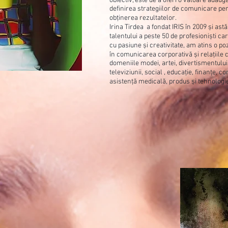
obiectiv, este de a oferi o valoare adăuga
definirea strategiilor de comunicare pe
obținerea rezultatelor.
Irina Tirdea a fondat IRIS în 2009 și astăz
talentului a peste 50 de profesioniști ca
cu pasiune și creativitate, am atins o poz
în comunicarea corporativă și relațiile 
domeniile modei, artei, divertismentului
televiziunii, social , educație, finanțe, c
asistență medicală, produs și tehnologi