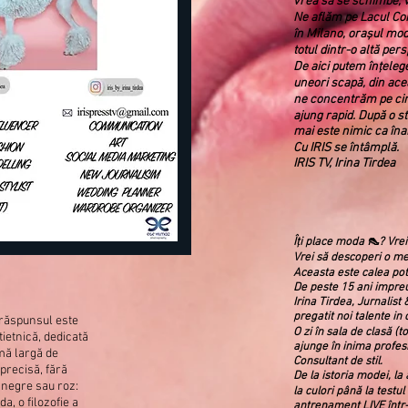
vrea să se schimbe, 
Ne aflăm pe Lacul Co
în Milano, orașul mod
totul dintr-o altă pers
De aici putem înțeleg
uneori scapă, din ace
ne concentrăm pe cin
ajung rapid. După o 
mai este nimic ca îna
Cu IRIS se întâmplă.
IRIS TV, Irina Tirdea
Îți place moda 👠? Vrei 
Vrei să descoperi o me
Aceasta este calea potr
De peste 15 ani impreu
Irina Tirdea, Jurnalist
pregatit noi talente in
: răspunsul este
O zi în sala de clasă (to
ietnică, dedicată
ajunge în inima profes
amă largă de
Consultant de stil.
 precisă, fără
De la istoria modei, la 
i negre sau roz:
la culori până la testul
da, o filozofie a
antrenament LIVE într