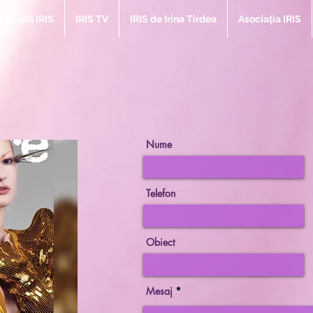
de stil IRIS
IRIS TV
IRIS de Irina Tirdea
Asociația IRIS
Nume
Telefon
Obiect
Mesaj