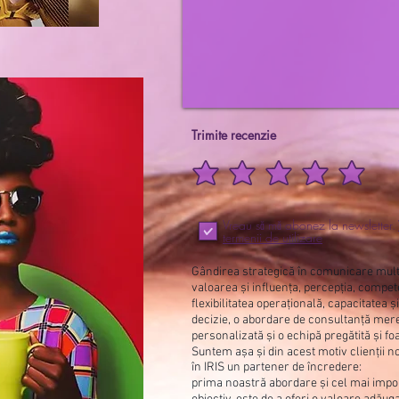
Trimite recenzie
Vreau să mă abonez la newsletter.
termenii de utilizare
Gândirea strategică în comunicare mult
valoarea și influența, percepția, compet
flexibilitatea operațională, capacitatea ș
decizie, o abordare de consultanță mer
personalizată și o echipă pregătită și fo
Suntem așa și din acest motiv clienții n
în IRIS un partener de încredere:
prima noastră abordare și cel mai impo