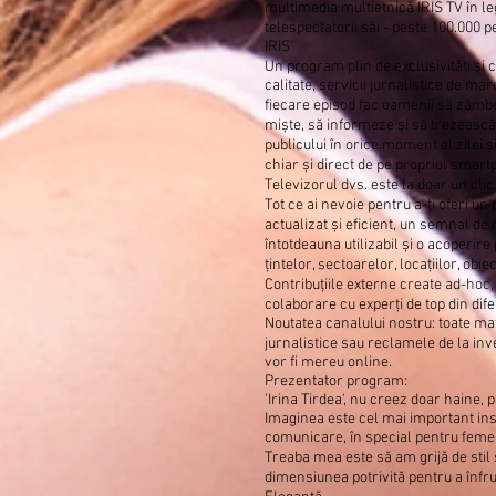
multimedia multietnică IRIS TV în le
telespectatorii săi - peste 100.000 p
IRIS
Un program plin de exclusivități și 
calitate, servicii jurnalistice de mar
fiecare episod fac oamenii să zâmb
miște, să informeze și să trezească
publicului în orice moment al zilei și
chiar și direct de pe propriul smart
Televizorul dvs. este la doar un clic
Tot ce ai nevoie pentru a-ți oferi u
actualizat și eficient, un semnal de 
întotdeauna utilizabil și o acoperire 
țintelor, sectoarelor, locațiilor, obie
Contribuțiile externe create ad-hoc, v
colaborare cu experți de top din dife
Noutatea canalului nostru: toate ma
jurnalistice sau reclamele de la inve
vor fi mereu online.
Prezentator program:
'Irina Tirdea', nu creez doar haine, p
Imaginea este cel mai important in
comunicare, în special pentru femei
Treaba mea este să am grijă de stil 
dimensiunea potrivită pentru a înfru