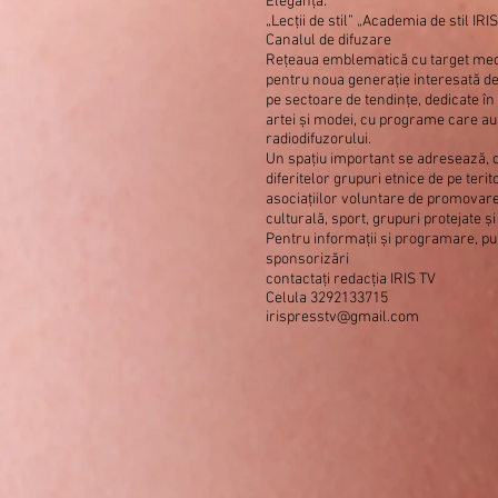
Eleganță.
„Lecții de stil” „Academia de stil IRIS
Canalul de difuzare
Rețeaua emblematică cu target medi
pentru noua generație interesată de
pe sectoare de tendințe, dedicate în
artei și modei, cu programe care au
radiodifuzorului.
Un spațiu important se adresează,
diferitelor grupuri etnice de pe terito
asociațiilor voluntare de promovare
culturală, sport, grupuri protejate ș
Pentru informații și programare, pub
sponsorizări
contactați redacția IRIS TV
Celula 3292133715
irispresstv@gmail.com