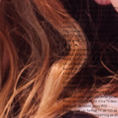
vieții”.
Avem acoperire digitală, la nivel m
streaming live în fiecare zi în divers
engleză, spaniolă, română .. mereu l
pas cu vremurile, urmărind solicită
noștri...
http://www.irisbyirinatirdea.com
IRIS TV
https://youtube.com/c/IRIS
Programul „Lecții de stil” de Irina T
modă… 👠
Un program dedicat stilului 👠:
O nouă viziune de a înfrunta viața... c
Modă, frumusețe, stil de viață, călăto
știri, showbizz, muzică, evenimente
bucătărie, călătorii, sănătate, spect
cinema, sport, divertisment și multe
°, programe dedicate sectoarelor ca
protejate, animale, împotriva violen
femeilor și nu numai, acționează ca
diferitele comunități etnice și o ate
acordată artei, artiștilor emergenti.
Toate de experta în stil Irina Tirdea,
Designer de modă, alias IRIS
Programul: Un format TV de 120 de
LIVE în fiecare zi în streaming pe p