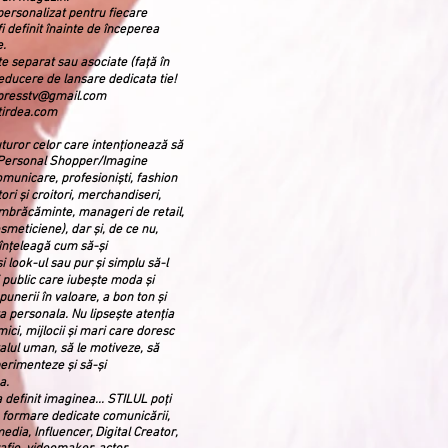
personalizat pentru fiecare
i definit înainte de începerea
e.
te separat sau asociate (față în
educere de lansare dedicata tie!
spresstv@gmail.com
tirdea.com
turor celor care intenționează să
 Personal Shopper/Imagine
municare, profesioniști, fashion
oitori și croitori, merchandiseri,
 îmbrăcăminte, manageri de retail,
meticiene), dar și, de ce nu,
 înțeleagă cum să-și
i look-ul sau pur și simplu să-l
 public care iubește moda și
punerii în valoare, a bon ton și
nta personala. Nu lipsește atenția
ci, mijlocii și mari care doresc
talul uman, să le motiveze, să
erimenteze și să-și
a.
a definit imaginea... STILUL poți
e formare dedicate comunicării,
edia, Influencer, Digital Creator,