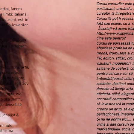
Cursul cursurilor este 
ondial, facem
participant, urmând a f
cursului, la înregistrar
e limbi: italiană,
Cursurile pot fi accesa
a curent, ești în
față sau online) cu a
r
rile Followerilor
Înscrieți-vă acum
iri
http://www.irisbyirina
Cine este pentru?
TVirinatirdea09
Cursul se adresează tu
irdea – nu doar
abordeze profesia de
(modă, frumusețe și co
PR, editori, stiliști, cr
u stil
vizualuri, modelatori,
rii, cultură, artă,
saloane de coafură, cos
, concerte,
pentru cei care vor să
acol de talente,
îmbunătățească stilul ș
 altele,
știri 360
schimbe, destinat unui
tegoriilor
dorește să învețe arta 
ței împotriva
eticheta, stilul, elega
 o ușă pentru
acordată companiilor mi
să investească în capi
nție deosebită
creeze un grup, să exp
perfecționeze imagine
 Jurnalist &
Și nu ne oprim aici....
urma și alte cursuri d
 minute
marketingului, social m
latforma