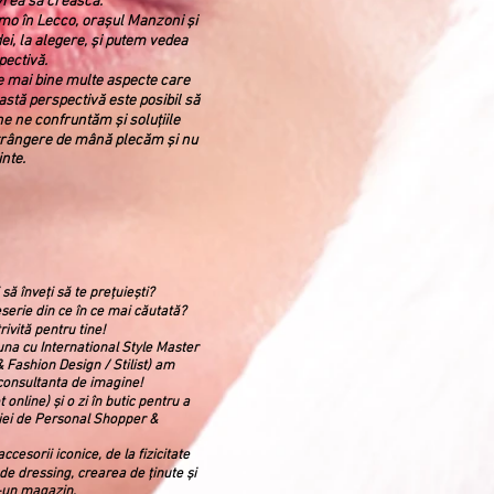
vrea să crească.
mo în Lecco, orașul Manzoni și
ei, la alegere, și putem vedea
pectivă.
e mai bine multe aspecte care
astă perspectivă este posibil să
e ne confruntăm și soluțiile
strângere de mână plecăm și nu
inte.
să înveți să te prețuiești?
serie din ce în ce mai căutată?
ivită pentru tine!
na cu International Style Master
 & Fashion Design / Stilist) am
 consultanta de imagine!
t online) și o zi în butic pentru a
iei de Personal Shopper &
accesorii iconice, de la fizicitate
 de dressing, crearea de ținute și
-un magazin.