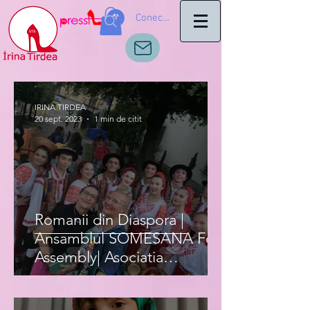
Conectează-te
IRINA TIRDEA
20 sept. 2023
1 min de citit
Romanii din Diaspora |
Ansamblul SOMESANA Folk
Assembly| Asociatia
Romanilor IRIS Italia|