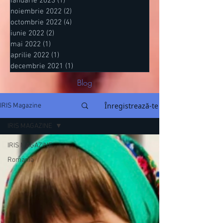
ianuarie 2023
(1)
1 postare
noiembrie 2022
(2)
2 postări
octombrie 2022
(4)
4 postări
iunie 2022
(2)
2 postări
mai 2022
(1)
1 postare
aprilie 2022
(1)
1 postare
decembrie 2021
(1)
1 postare
Blog
Înregistrează-te
IRIS Magazine
IRIS MAGAZINE
IRIS MAGAZINE
Romania