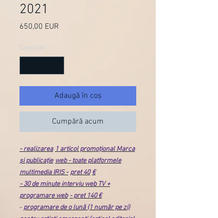
2021
650,00 EUR
Preț
Cantitate
*
Adaugă în coș
Cumpără acum
- realizarea
1 articol promoțional Marca
și publicație
web - toate platformele
multimedia IRIS -
pret 40
€
- 30 de minute interviu web TV +
programare web
- pret 140 €
-
programare de o lună (1 număr pe zi)