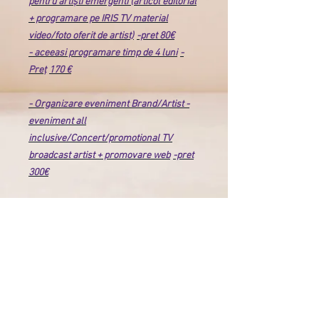
pentru artiști emergenti (articol editorial
+ programare pe IRIS TV material
video/foto oferit de artist)
-pret 80€
- aceeasi programare timp de 4 luni
-
Preț
170 €
- Organizare eveniment Brand/Artist -
eveniment all
inclusive/Concert/promotional TV
broadcast artist + promovare web
-pret
300€
Frequently asked