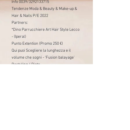
Info 0039/3292133715
Tendenze Moda & Beauty & Make-up &
Hair & Nails P/E 2022
Partners:
*Dino Parrucchiere Art Hair Style Lecco
- (Iperal)
Punto Extention (Promo 250 €)
Qui puoi Scegliere la lunghezza e il
volume che sogni - ‘Fusion balayage’
Restyling / Diete
Viaggi con Stile
Cucina con Stile
‘Gala di Primavera lecchese’ 🌺 ‘La
Rinascita’ - IRIS TALENT SHOW 🎤 2022
‘Contro la violenza sulle Donne 👠’