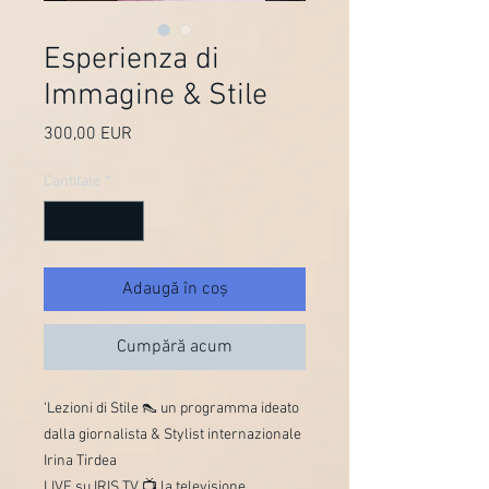
Esperienza di
Immagine & Stile
300,00 EUR
Preț
Cantitate
*
Adaugă în coș
Cumpără acum
‘Lezioni di Stile 👠 un programma ideato
dalla giornalista & Stylist internazionale
Irina Tirdea
LIVE su IRIS TV 📺 la televisione