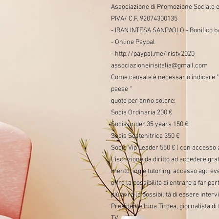
Associazione di Promozione Sociale e
PIVA/ C.F. 92074300135
- IBAN INTESA SANPAOLO - Bonifico 
- Online Paypal
- http://paypal.me/iristv2020
associazioneirisitalia@gmail.com
Come causale è necessario indicare "
paese “
quote per anno solare:
Socia Ordinaria 200 €
Socia under 35 years 150 €
Socia Sostenitrice 350 €
Socia Vip Leader 550 € ( con accesso 
L’iscrizione da diritto ad accedere gra
mentoring e tutoring, accesso agli even
offre la possibilità di entrare a far p
più avrà la possibilità di essere interv
Presidente Irina Tirdea, giornalista di
TV.