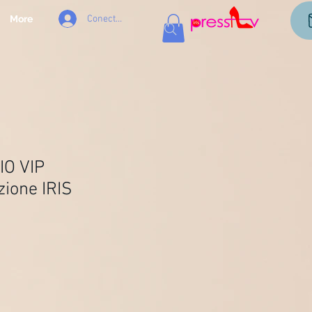
Conectează-te
More
IO VIP
zione IRIS