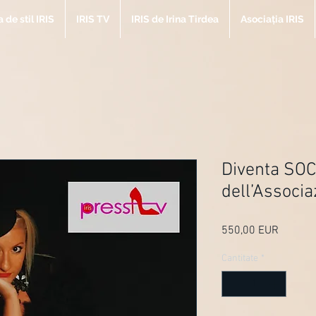
de stil IRIS
IRIS TV
IRIS de Irina Tirdea
Asociația IRIS
Diventa SOC
dell’Associa
550,00 EUR
Preț
Cantitate
*