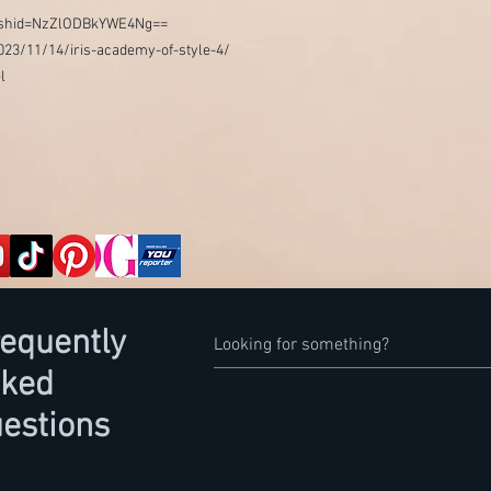
?igshid=NzZlODBkYWE4Ng==
023/11/14/iris-academy-of-style-4/
l
equently
sked
estions