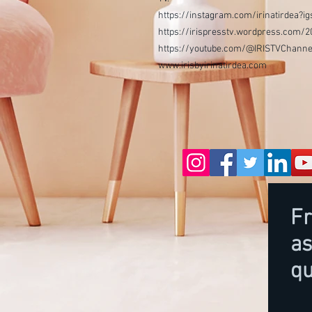
https://instagram.com/irinatirdea
https://irispresstv.wordpress.com/2
https://youtube.com/@IRISTVChanne
www.irisbyirinatirdea.com
Fr
a
qu