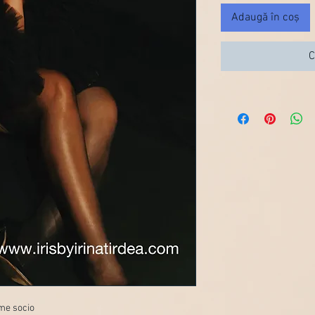
Adaugă în coș
C
ome socio