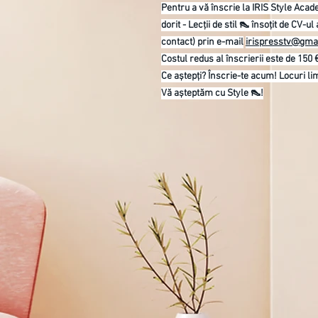
Pentru a vă înscrie la IRIS Style Acad
dorit - Lecții de stil 👠 însoțit de CV-ul
contact) prin e-mail
irispresstv@gma
Costul redus al înscrierii este de 150 
Ce aștepți? Înscrie-te acum! Locuri lim
Vă așteptăm cu Style 👠!