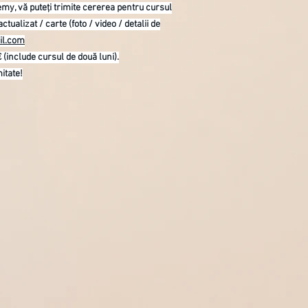
emy, vă puteți trimite cererea pentru cursul
 actualizat / carte (foto / video / detalii de
il.com
€ (include cursul de două luni).
itate!