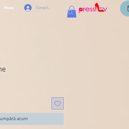
Conectează-te
More
ne
umpără acum