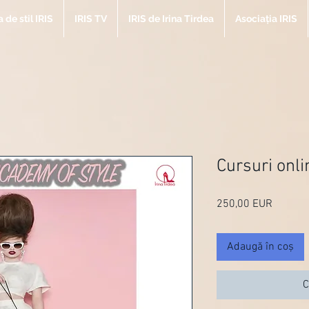
de stil IRIS
IRIS TV
IRIS de Irina Tirdea
Asociația IRIS
Cursuri onli
250,00 EUR
Preț
Adaugă în coș
C