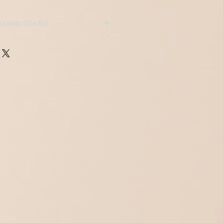
 dello Stile IRIS
alizat
atirdea.com/academia-dello-stile