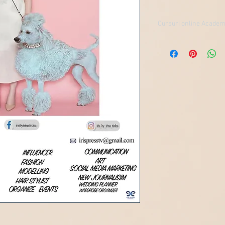
Cursuri online Academia
Alege-ți cursul person
https://www.irisbyirin